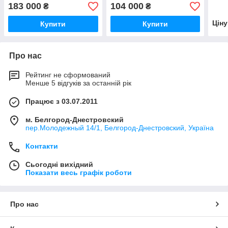
палива
палива
183 000
104 000
₴
₴
Цін
Купити
Купити
Про нас
Рейтинг не сформований
Менше 5 відгуків за останній рік
Працює з 03.07.2011
м. Белгород-Днестровский
пер.Молодежный 14/1, Белгород-Днестровский, Україна
Контакти
Сьогодні вихідний
Показати весь графік роботи
Про нас