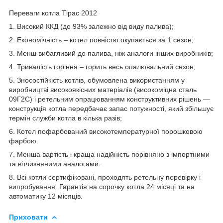
Переваги котла Тірас 2012
1. Високий ККД (до 93% залежно від виду палива);
2. Економічність – котел повністю окупається за 1 сезон;
3. Менш вибагливий до палива, ніж аналоги інших виробників;
4. Тривалість горіння – горить весь опалювальний сезон;
5. Зносостійкість котлів, обумовлена використанням у
виробництві високоякісних матеріалів (високоміцна сталь
09Г2С) і ретельним опрацюванням конструктивних рішень ―
конструкція котла передбачає запас потужності, який збільшує
термін служби котла в кілька разів;
6. Котел пофарбований високотемпературної порошковою
фарбою.
7. Менша вартість і краща надійність порівняно з імпортними
та вітчизняними аналогами.
8. Всі котли сертифіковані, проходять ретельну перевірку і
випробування. Гарантія на сорочку котла 24 місяці та на
автоматику 12 місяців.
Приховати