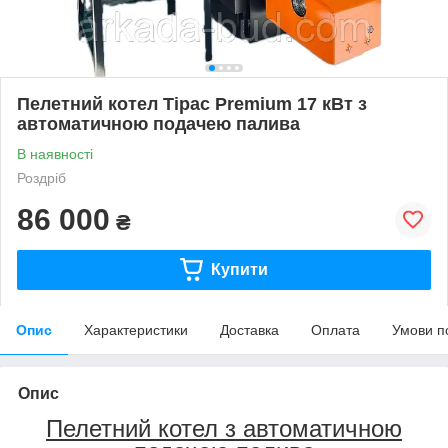
Пелетний котел Тірас Premium 17 кВт з
автоматичною подачею палива
В наявності
Роздріб
86 000
₴
Купити
Опис
Характеристики
Доставка
Оплата
Умови п
Опис
Пелетний котел з автоматичною