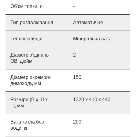
Об
'
єм топки, л
-
Тип розпалювання
Автоматичне
Теплоізоляція
Мінеральна вата
Діаметр з'єднань
2
ОВ, дюйм
Діаметр окремого
150
димоходу, мм
Розміри (В х Ш х
1320 x 410 x 440
Г), мм
Вага котла без
200
води, кг