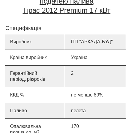
подачею палива
Тірас 2012 Premium 17 кВт
Специфікація
Виробник
ПП "АРКАДА-БУД"
Країна виробник
Україна
Гарантійний
2
період, рік/років
ККД %
не менше 89%
Паливо
пелета
Опалювальна
17
0
площа до, м2