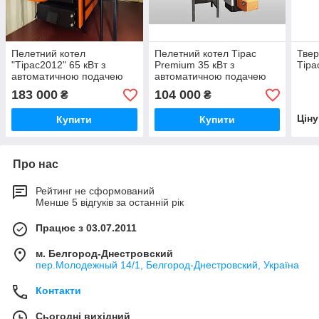
Пелетний котел
Пелетний котел Тірас
Твер
"Тірас2012" 65 кВт з
Premium 35 кВт з
Тіра
автоматичною подачею
автоматичною подачею
палива
палива
183 000
104 000
₴
₴
Цін
Купити
Купити
Про нас
Рейтинг не сформований
Менше 5 відгуків за останній рік
Працює з 03.07.2011
м. Белгород-Днестровский
пер.Молодежный 14/1, Белгород-Днестровский, Україна
Контакти
Сьогодні вихідний