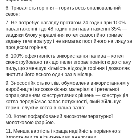
6. Тривалість горіння – горить весь опалювальний
сезон;
7. Не потребує нагляду протягом 24 годин при 100%
навантаженні і до 48 годин при навантаженні 35% ―
завдяки блоку управління котел самостійно тримає
задану температуру і не вимагає постійного нагляду за
процесом горіння;
8. 100% ефективність використання палива – котел
сконструйовано так що пелет згорає повністю до стану
пилу, що зменшує кількість відходів горіння і дозволяє
чистити його всього один раз в місяць;
9. Зносостійкість котлів, обумовлена використанням у
виробництві високоякісних матеріалів і ретельної
опрацюванням конструктивних рішень ― конструкція
котла передбачає запас потужності, який збільшує
термін служби котла в кілька разів;
10. Котел пофарбований високотемпературної
молотковою фарбою.
11. Менша вартість і краща надійність порівняно з
імпортними та вітчизняними аналогами.