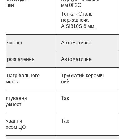
орілки
мм 0Г2С
Топка - Сталь
нержавіюча
AISI
310
S 6 мм.
ип чистки
Автоматична
Тип розпалення
Автоматичне
ип нагрівального
Трубчатий кераміч
елемента
ний
Коригування
Так
отужності
Керування
Так
насосом ЦО