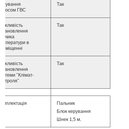
Керування
Так
насосом ГВС
Можливість
Так
встановлення
датчика
температури в
приміщенні
Можливість
Так
встановлення
истеми "Клімат-
онтроля"
Комплектація
Пальник
Блок керування
Шнек 1,5 м.