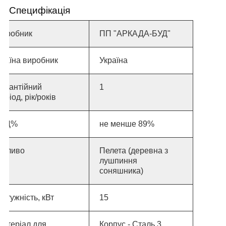
Специфікація
Виробник
ПП "АРКАДА-БУД"
раїна виробник
Україна
Гарантійний
1
еріод, рік/років
ККД%
не менше 89%
Паливо
Пелета (деревна з
лушпиння
соняшника)
отужність, кВт
15
Матеріал для
Корпус - Сталь 3