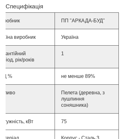
Специфікація
Виробник
ПП "АРКАДА-БУД"
раїна виробник
Україна
Гарантійний
1
еріод, рік/років
ККД %
не менше 89%
Паливо
Пелета (деревна, з
лушпиння
соняшника)
отужність, кВт
75
Матеріал
Корпус - Сталь 3