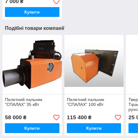
7 000
₴
Купити
Подібні товари компанії
Пелетний пальник
Пелетний пальник
Твер
"СПАЛАХ" 35 кВт
"СПАЛАХ" 100 кВт
Тіра
рух
58 000
115 400
25 
₴
₴
Купити
Купити