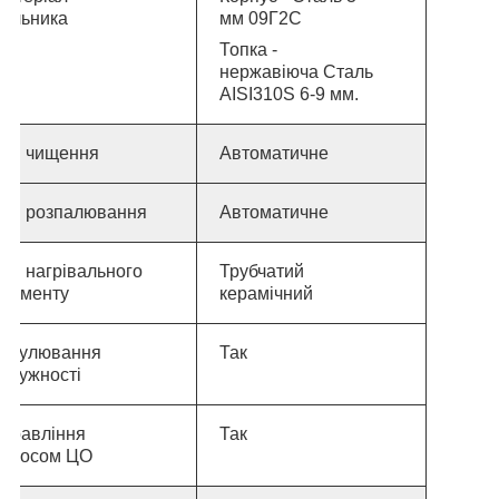
пальника
мм 09Г2С
Топка -
нержавіюча Сталь
AISI
310
S 6-9 мм.
Тип чищення
Автоматичне
Тип розпалювання
Автоматичне
ип нагрівального
Трубчатий
елементу
керамічний
Регулювання
Так
отужності
Управління
Так
насосом ЦО