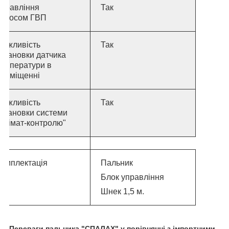
Управління
Так
насосом ГВП
Можливість
Так
становки датчика
температури в
приміщенні
Можливість
Так
становки системи
Клімат-контролю"
Комплектація
Пальник
Блок управління
Шнек 1,5 м.
Переваги пальника "СПАЛАХ" у порівнянні з імпортними