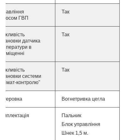
Управління
Так
насосом ГВП
Можливість
Так
становки датчика
температури в
приміщенні
Можливість
Так
становки системи
Клімат-контролю"
Футеровка
Вогнетривка цегла
Комплектація
Пальник
Блок управління
Шнек 1,5 м.