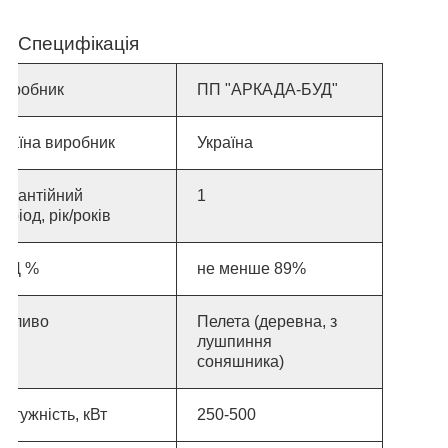
Специфікація
Виробник
ПП "АРКАДА-БУД"
раїна виробник
Україна
Гарантійний
1
еріод, рік/років
ККД %
не менше 89%
Паливо
Пелета (деревна, з
лушпиння
соняшника)
отужність, кВт
250-500