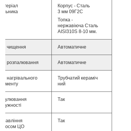
Матеріал
Корпус - Сталь
пальника
3 мм 09Г2С
Топка -
нержавіюча Сталь
AISI
310
S 8-10 мм.
Тип чищення
Автоматичне
Тип розпалювання
Автоматичне
ип нагрівального
Трубчатий кераміч
елементу
ний
Регулювання
Так
отужності
Управління
Так
насосом ЦО