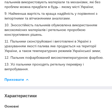
пальників використовують матеріали та механізми, які без
проблем можна придбати в будь - якому місті України;
9. Найменша вартість та краща надійність у порівнянні з
імпортними та вітчизняними аналогами.
10. Зносостійкість пальників обумовлена використанням
високоякісних матеріалів і ретельною проробкою
конструктивних рішень.
11. Пальники сконструйовані і виготовлені в Україні з
урахуванням якості палива яке продається на території
України, а також температурних режимів Української зими;
12. Пальник пофарбований високотемпературною фарбою.
13. Усі пальники проходять ретельну перевірку і
випробування.
Приховати
Характеристики
Основні