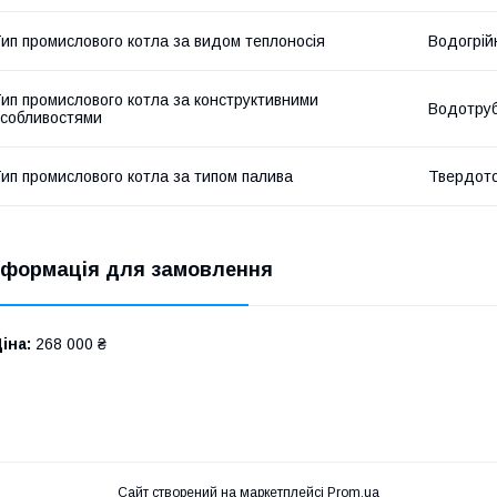
ип промислового котла за видом теплоносія
Водогрій
ип промислового котла за конструктивними
Водотру
собливостями
ип промислового котла за типом палива
Твердот
нформація для замовлення
іна:
268 000 ₴
Сайт створений на маркетплейсі
Prom.ua