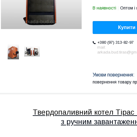
В наявності
Оптом і 
Купити
+380 (97) 313-82-97
mail:
arkada.bud.tiras@gm
повернення товару п
Твердопаливний котел
Тірас
з ручним завантажен