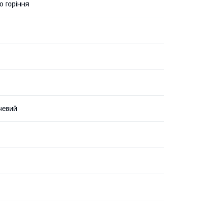
о горіння
чевий