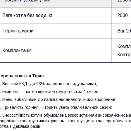
Вага котла без води, кг
2000
Термін служби
Від 10
Компл
Комплектація
Контр
ереваги котла Тірас:
. Високий ККД (до 93% залежно від виду палива);
. Економія — котел повністю окупується за 1 сезон;
. Менш вибагливий до палива ніж аналоги інших виробників;
. Тривалість горіння — горить увесь опалювальний сезон;
. Зносостійкість котлів обумовлена використанням високоякісних м
роробкою конструктивних рішень - конструкція котла передбачає за
отла в декілька разів;