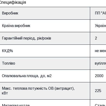
Специфікація
Виробник
ПП "
Країна виробник
Украї
Гарантійний період, рік/років
2
ККД%
не ме
Топліво
вугілл
Опалювальна площа, до, м2
20
00
Макс. теплова потужність ОВ (антрацит),
225
кВт
Матеріал котла
Сталь