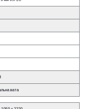
й
альна вата
 1050 x 2
220