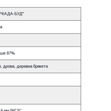
АРКАДА-БУД"
на
нше 87%
я, дрова, деревна брикета
 6 мм 09Г2С