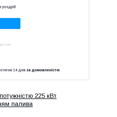
в роздріб
ail.com
ротягом 14 днів
за домовленістю
 потужністю 225 кВт
ням палива