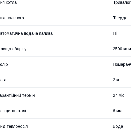
ип котла
Тривалог
ид пального
Тверде
втоматична подача палива
Ні
лоща обігріву
2500 кв.м
олір
Помаран
ага
2 кг
арантійний термін
24 міс
овщина сталі
6 мм
ид теплоносія
Вода