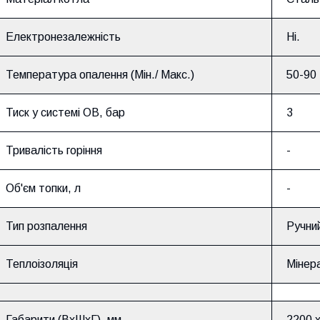
Електронезалежність
Ні.
Температура опалення (Мін./ Макс.)
50-90
Тиск у системі ОВ, бар
3
Тривалість горіння
-
Об'єм топки, л
-
Тип розпалення
Ручни
Теплоізоляція
Мінер
Габарити (ВхШхГ), мм
2200 x