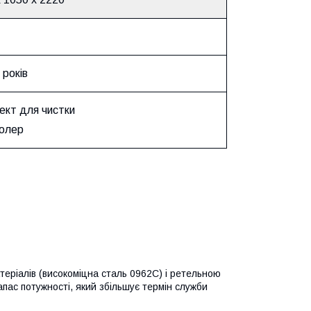
 років
ект для чистки
олер
атеріалів (високоміцна сталь 0962С) і ретельною
пас потужності, який збільшує термін служби