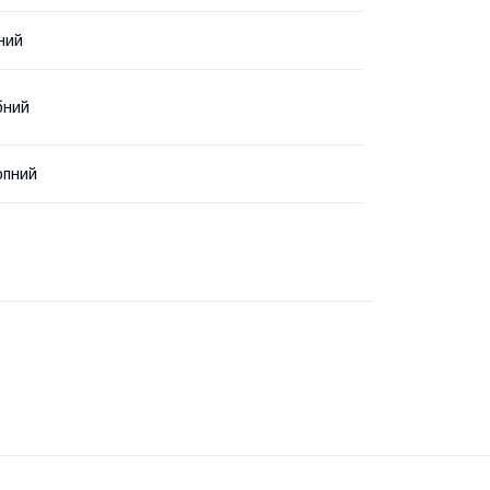
ний
бний
опний