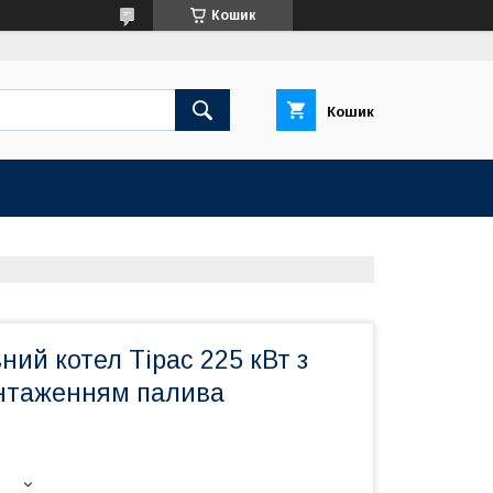
Кошик
Кошик
ий котел Тірас 225 кВт з
нтаженням палива