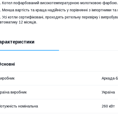
. Котел пофарбований високотемпературною молотковою фарбою.
. Менша вартість та краща надійність у порівнянні з імпортними та
. Усі котли сертифіковані, проходять ретельну перевірку і випробува
втоматику 12 місяців.
арактеристики
Основні
иробник
Аркада-
раїна виробник
Україна
отужність номінальна
260 кВт