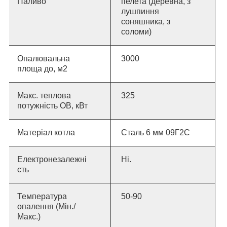
Паливо
пелета (деревна, з
лушпиння
соняшника, з
соломи)
Опалювальна
30
00
площа до, м2
Макс. теплова
325
потужність ОВ, кВт
Матеріал котла
Сталь 6 мм 09Г2С
Електронезалежні
Ні.
сть
Температура
50-90
опалення (Мін./
Макс.)