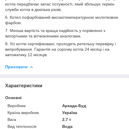
котла передбачає запас потужності, який збільшує термін
служби котла в декілька разів;
6. Котел пофарбований високотемпературною молотковою
фарбою.
7. Менша вартість та краща надійність у порівнянні з
імпортними та вітчизняними аналогами.
8. Усі котли сертифіковані, проходять ретельну перевірку і
випробування. Гарантія на сорочку котла 24 місяці і на
автоматику 12 місяців.
Приховати
Характеристики
Основні
Виробник
Аркада-Буд
Країна виробник
Україна
Вага
2.7 т
Вид теплоносія
Вода