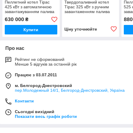
Пеллетний котел Тірас
Твердопаливний котел
Пелл
425 кВт з автоматичною
Тірас 325 кВт з ручним
525 
завантажуванням палива
завантаженням палива
зава
630 000
880
₴
Ціну уточнюйте
Купити
Про нас
Рейтинг не сформований
Менше 5 відгуків за останній рік
Працює з 03.07.2011
м. Белгород-Днестровский
пер.Молодежный 14/1, Белгород-Днестровский, Україна
Контакти
Сьогодні вихідний
Показати весь графік роботи