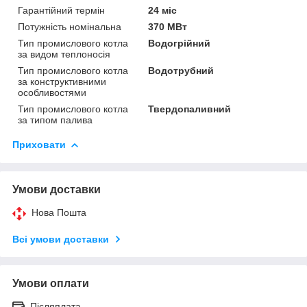
Гарантійний термін
24 міс
Потужність номінальна
370 МВт
Тип промислового котла
Водогрійний
за видом теплоносія
Тип промислового котла
Водотрубний
за конструктивними
особливостями
Тип промислового котла
Твердопаливний
за типом палива
Приховати
Умови доставки
Нова Пошта
Всі умови доставки
Умови оплати
Післяплата