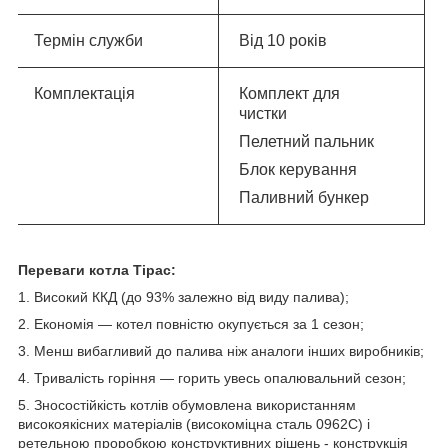
Термін служби
Від 10 років
Комплектація
Комплект для
чистки
Пелетний пальник
Блок керування
Паливний бункер
Переваги котла Тірас:
1. Високий ККД (до 93% залежно від виду палива);
2. Економія — котел повністю окупується за 1 сезон;
3. Менш вибагливий до палива ніж аналоги інших виробників;
4. Тривалість горіння — горить увесь опалювальний сезон;
5. Зносостійкість котлів обумовлена використанням
високоякісних матеріалів (високоміцна сталь 0962С) і
ретельною проробкою конструктивних рішень - конструкція