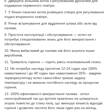
6. Дверцята зольника котла з регулюваним дроселем для
подавання первинного повітря;
7. У бічних панелях котла розміщені отвори для регулювання
подачі вторинного повітря;
8. Ричаг встряхування для відділення шлака або золи від
палива;
9. Простота експлуатації і обслуговування — котел не
потребує спеціалізованих знань для його використання і
обслуговування;
10. Менш вибагливий до палива ніж його аналоги інших
виробників;
11. Тривалість горіння — горить увесь опалювальний сезон;
12. Не потребує нагляду протягом 12-24 годин при 100%
навантаженні і до 48 годин при навантаженні 35% - завдяки
терморегулятору котел самостійно тримає задану
температуру і не вимагає постійного нагляду за процесом
горіння;
13. 100% ефективності використання палива - котел
сконструйований так що вугілля практично не шлакується,
згорає повністю до стану пилу, що зменшує кількість відходів
горіння і дозволяє чистити його лише один раз на місяць.