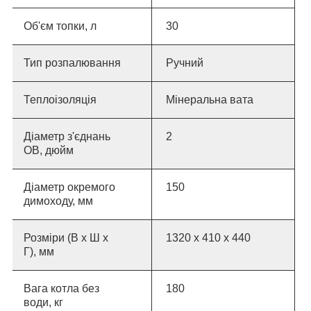
Об
'
єм топки, л
30
Тип розпалювання
Ручний
Теплоізоляція
Мінеральна вата
Діаметр з'єднань
2
ОВ, дюйм
Діаметр окремого
150
димоходу, мм
Розміри (В х Ш х
1320 x 410 x 440
Г), мм
Вага котла без
180
води, кг