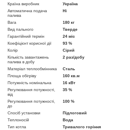
Країна виробник
Україна
Автоматична подача
Ні
палива
Вага
180 кг
Вид пального
Тверде
Гарантійний термін
24 міс
Коефіцієнт корисної дії
93 %
Колір
Сірий
Кількість завантажень
2 раз/добу
палива в добу
Матеріал теплообмінника
Сталь
Площа обігріву
160 кв.м
Потужність номінальна
16 кВт
Регулювання потужності,
35 %
від
Регулювання потужності,
100 %
до
Спосіб установки
Підлоговий
Теплоносій
Вода
Тип котла
Тривалого горіння