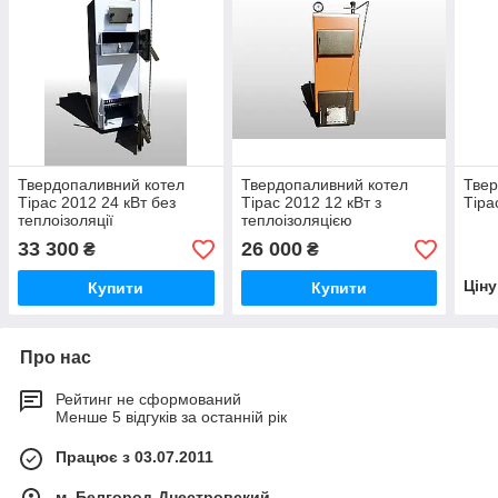
Твердопаливний котел
Твердопаливний котел
Твер
Тірас 2012 24 кВт без
Тірас 2012 12 кВт з
Тіра
теплоізоляції
теплоізоляцією
33 300
26 000
₴
₴
Цін
Купити
Купити
Про нас
Рейтинг не сформований
Менше 5 відгуків за останній рік
Працює з 03.07.2011
м. Белгород-Днестровский