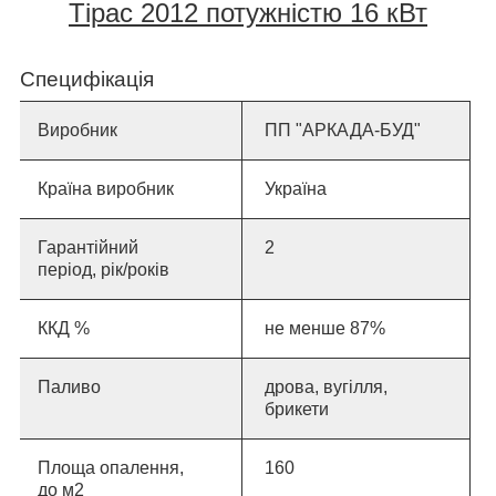
Тірас 2012 потужністю 16 кВт
Специфікація
Виробник
ПП "АРКАДА-БУД"
Країна виробник
Україна
Гарантійний
2
період, рік/років
ККД %
не менше 87%
Паливо
дрова, вугілля,
брикети
Площа опалення,
16
0
до м2