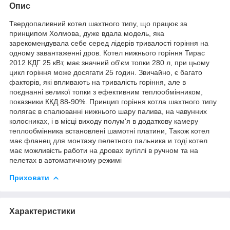
Опис
Твердопаливний котел шахтного типу, що працює за
принципом Холмова, дуже вдала модель, яка
зарекомендувала себе серед лідерів тривалості горіння на
одному завантаженні дров. Котел нижнього горіння Тирас
2012 КДГ 25 кВт, має значний об'єм топки 280 л, при цьому
цикл горіння може досягати 25 годин. Звичайно, є багато
факторів, які впливають на тривалість горіння, але в
поєднанні великої топки з ефективним теплообмінником,
показники ККД 88-90%. Принцип горіння котла шахтного типу
полягає в спалюванні нижнього шару палива, на чавунних
колосниках, і в місці виходу полум'я в додаткову камеру
теплообмінника встановлені шамотні платини, Також котел
має фланец для монтажу пелетного пальника и тоді котел
має можливість работи на дровах вугіллі в ручном та на
пелетах в автоматичному режимі
Приховати
Характеристики