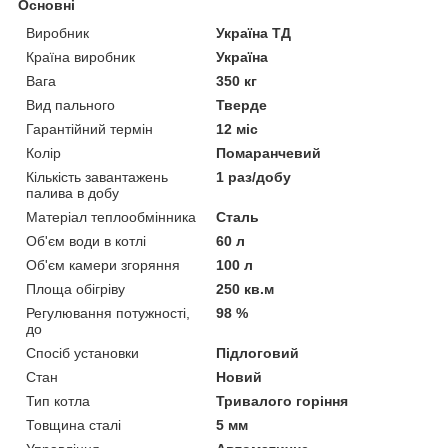
Основні
Виробник
Україна ТД
Країна виробник
Україна
Вага
350 кг
Вид пального
Тверде
Гарантійний термін
12 міс
Колір
Помаранчевий
Кількість завантажень
1 раз/добу
палива в добу
Матеріал теплообмінника
Сталь
Об'єм води в котлі
60 л
Об'єм камери згоряння
100 л
Площа обігріву
250 кв.м
Регулювання потужності,
98 %
до
Спосіб установки
Підлоговий
Стан
Новий
Тип котла
Тривалого горіння
Товщина сталі
5 мм