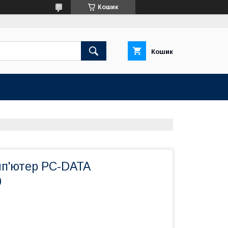
Кошик
Кошик
п'ютер PC-DATA
0