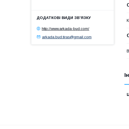
К
http://www.arkada-bud.com/
arkada.bud.tiras@gmail.com
В
І
Ц