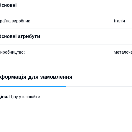
Основні
раїна виробник
Італія
Основні атрибути
иробництво:
Металоче
нформація для замовлення
іна:
Ціну уточнюйте