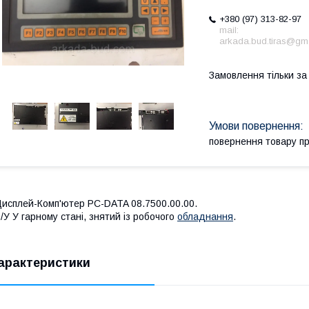
+380 (97) 313-82-97
mail:
arkada.bud.tiras@gm
Замовлення тільки з
повернення товару п
исплей-Комп'ютер PC-DATA 08.7500.00.00.
/У У гарному стані, знятий із робочого
обладнання
.
арактеристики