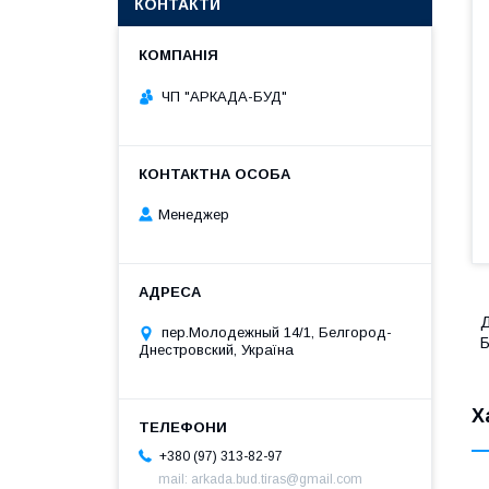
КОНТАКТИ
ЧП "АРКАДА-БУД"
Менеджер
Д
пер.Молодежный 14/1, Белгород-
Б
Днестровский, Україна
Х
+380 (97) 313-82-97
mail: arkada.bud.tiras@gmail.com